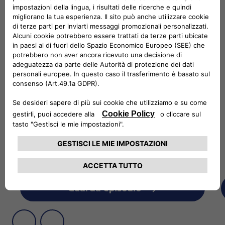
Vanni: Come ti definiresti in due parole?
[00:16]
Riccardo: Io mi definirei il disabile trap. Sai, mi
piace vivere un po’ sopra le righe, vivere negli
estremi, a volte nell’ostentazione.
[00:24]
Vanni: Da quanto tempo è che convivi con la
tua disabilità?
[00:28]
Riccardo: Io con questa disabilità ci sono
nato. La mia disabilità è la paralisi cerebrale
infantile, che non mi consente appunto di
camminare autonomamente per una lesione
cerebrale nella parte motoria.
[00:39]
Guarda episodio
Vanni: Qual è il rapporto che hai con la guida?
[00:41]
Riccardo: Per me riuscire a percorrere lunghi