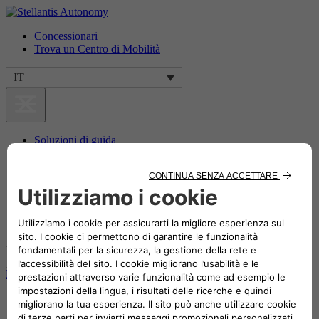
Concessionari
Trova un Centro di Mobilità
IT
Soluzioni di guida
Soluzioni di trasporto
Vantaggi
Il nostro impegno
Storie da raccontare
Concessionari
Trova un Centro di Mobilità
IT
Home