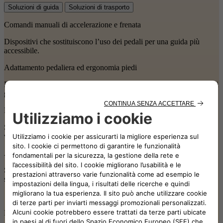
Soluzioni di guida
Soluzioni di trasporto
Comandi manuali di accelerazione e frenata
Dispositivi che sostituiscono l’uso dei pedali per una guida più
accessibile.
Adattamento pedaliera ed ergonomia piedi
Pedali e pedaliere configurati su misura per favorire una posizione di
guida più confortevole e pratica.
Dispositivi ausiliari per la gestione dello sterzo
Sistemi che facilitano o sostituiscono il controllo direzionale del
veicolo, migliorando precisione e sicurezza di guida.
Adattamenti per comandi secondari
Sistemi progettati per rendere più semplici e immediati i comandi di
servizio quali clacson, indicatori di direzione, luci e tergicristalli.
Esigenze diverse, soluzioni uniche