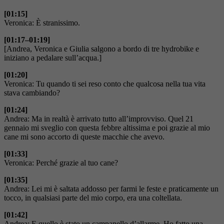
[01:15]
Veronica: È stranissimo.
[01:17–01:19]
[Andrea, Veronica e Giulia salgono a bordo di tre hydrobike e
iniziano a pedalare sull’acqua.]
[01:20]
Veronica: Tu quando ti sei reso conto che qualcosa nella tua vita
stava cambiando?
[01:24]
Andrea: Ma in realtà è arrivato tutto all’improvviso. Quel 21
gennaio mi sveglio con questa febbre altissima e poi grazie al mio
cane mi sono accorto di queste macchie che avevo.
[01:33]
Veronica: Perché grazie al tuo cane?
[01:35]
Andrea: Lei mi è saltata addosso per farmi le feste e praticamente un
tocco, in qualsiasi parte del mio corpo, era una coltellata.
[01:42]
Andrea: E quello è stato un campanello d’allarme. Ho fatto una