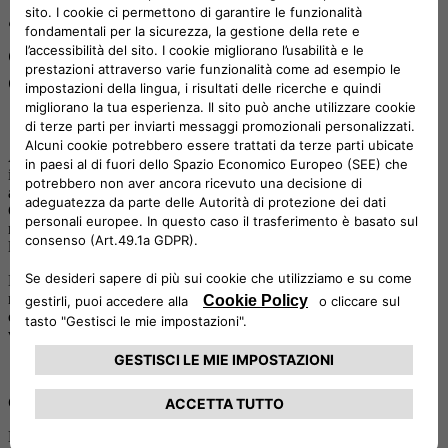
“UNICI con Autonomy”: insieme per
dare voce ai progetti dedicati alla
disabilità
Anche quest’anno il
programma Autonomy di Stellantis
rinnova
il proprio impegno al fianco delle persone con disabilità e delle
associazioni che lavorano ogni giorno per una società più inclusiva.
Grazie alla collaborazione con
Let’s Donation
, piattaforma che
mette in contatto realtà non profit e cittadini, nasce
l’iniziativa
“UNICI con Autonomy”
.
L’obiettivo è
concreto
: sostenere le organizzazioni che operano nel
mondo della disabilità, valorizzando i loro progetti sociali. In palio
c’è un contributo di
3.000 euro
, che sarà ripartito tra i progetti più
votati dagli utenti della piattaforma.
Come funziona
Da oggi,
1° ottobre,
fino al
31 ottobre 2025
, gli utenti avranno la