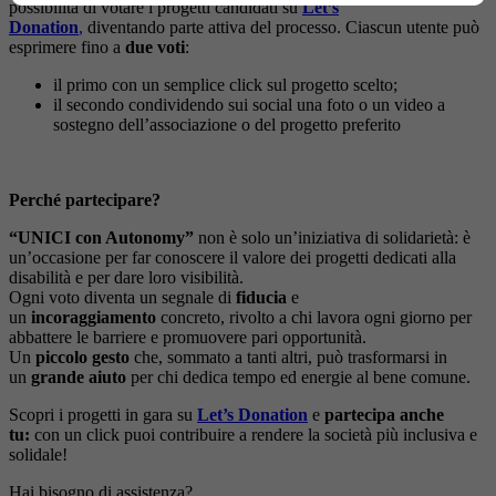
possibilità di votare i progetti candidati su
Let’s
Donation
,
diventando parte attiva del processo. Ciascun utente può
esprimere fino a
due voti
:
il primo con un semplice click sul progetto scelto;
il secondo condividendo sui social una foto o un video a
sostegno dell’associazione o del progetto preferito
Perché partecipare?
“UNICI con Autonomy”
non è solo un’iniziativa di solidarietà: è
un’occasione per far conoscere il valore dei progetti dedicati alla
disabilità e per dare loro visibilità.
Ogni voto diventa un segnale di
fiducia
e
un
incoraggiamento
concreto, rivolto a chi lavora ogni giorno per
abbattere le barriere e promuovere pari opportunità.
Un
piccolo gesto
che, sommato a tanti altri, può trasformarsi in
un
grande aiuto
per chi dedica tempo ed energie al bene comune.
Scopri i progetti in gara su
Let’s Donation
e
partecipa anche
tu:
con un click puoi contribuire a rendere la società più inclusiva e
solidale!
Hai bisogno di assistenza?