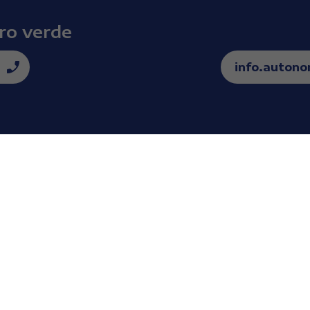
ro verde
info.auton
Mappa del sito
Se
Soluzioni di guida
Concessionari
Soluzioni di
Domande Frequenti