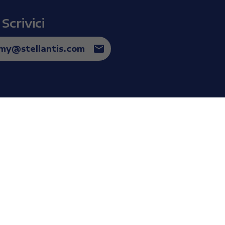
Scrivici
omy@stellantis.com
guici sui social