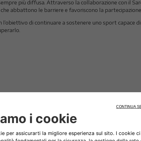
sempre più diffusa. Attraverso la collaborazione con il S
 che abbattono le barriere e favoriscono la partecipazione
l’obiettivo di continuare a sostenere uno sport capace di 
superarlo.