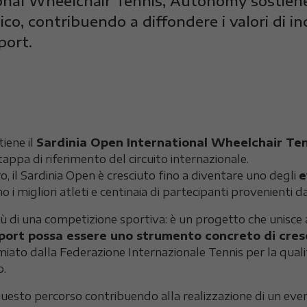
ional Wheelchair Tennis, Autonomy sostiene
ico, contribuendo a diffondere i valori di inc
port.
iene il
Sardinia Open International Wheelchair Ten
tappa di riferimento del circuito internazionale.
, il Sardinia Open è cresciuto fino a diventare uno degli
e
 i migliori atleti e centinaia di partecipanti provenienti d
di una competizione sportiva: è un progetto che unisce alt
port possa essere uno strumento concreto di cresc
emiato dalla Federazione Internazionale Tennis per la quali
o.
to percorso contribuendo alla realizzazione di un evento 