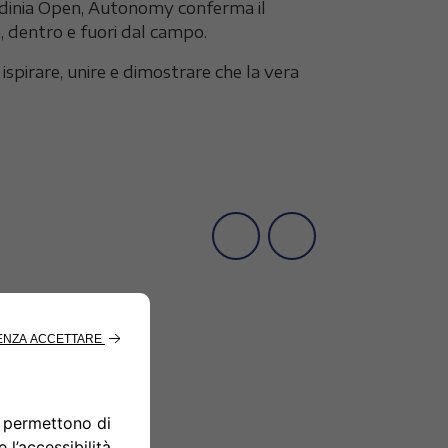
ardinia Open, Autonomy conferma il
, dentro e fuori dal campo.
ispirare, unire e dimostrare che la vera