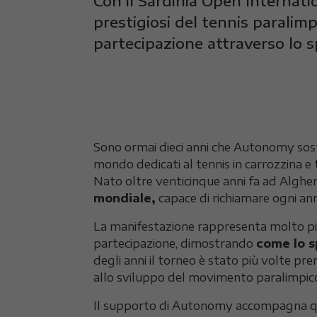
Con il Sardinia Open Internat
prestigiosi del tennis paralimp
partecipazione attraverso lo s
Sono ormai dieci anni che Autonomy sost
mondo dedicati al tennis in carrozzina e 
Nato oltre venticinque anni fa ad Alghero
mondiale,
capace di richiamare ogni anno
La manifestazione rappresenta molto più 
partecipazione, dimostrando
come lo s
degli anni il torneo è stato più volte pr
allo sviluppo del movimento paralimpic
Il supporto di Autonomy accompagna ques