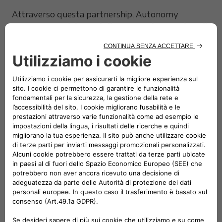
Attraverso questa partnership, Autonomy
sostiene una
visione dello sport che va oltre il
risultato agonistico
: un luogo di incontro, di
crescita e di pari opportunità, dove le differenze
diventano valore e ogni traguardo rappresenta un
passo avanti verso una società più inclusiva.
La collaborazione con FISPES conferma l’impegno
di Autonomy nel promuovere progetti che
migliorano la qualità della vita delle persone con
disabilità, sostenendo iniziative che mettono al
centro l’autonomia, la partecipazione e il diritto di
tutti a vivere lo sport senza barriere.
Gallery