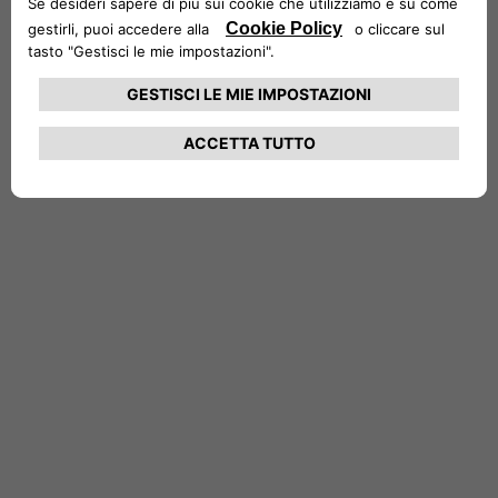
Matteo: È stupendo qui.
[00:17]
Veronica: E io oggi ti porterò a vedere
questo panorama da un punto di vista
differente.
[00:21]
Matteo: Oddio, dove andiamo?
[00:22]
Veronica: Eh, lo scoprirai. Ti fidi di me?
[00:24]
Matteo: Lo farò.
[00:25]
Veronica: Fai malissimo!
[00:26]
Matteo: Ottimo!
[00:27–00:36]
[La Jeep attraversa il paesaggio toscano.
Poco dopo si vede una mongolfiera distesa
su una spianata verde. L’auto si ferma e